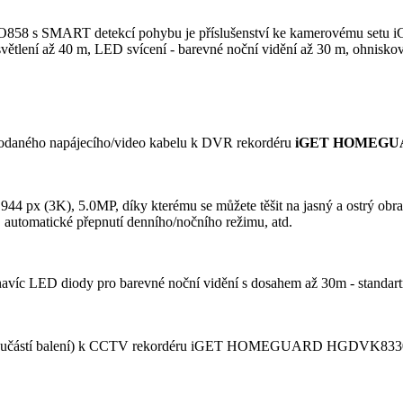
8 s SMART detekcí pohybu je příslušenství ke kamerovému se
isvětlení až 40 m, LED svícení - barevné noční vidění až 30 m, ohnisk
 dodaného napájecího/video kabelu k DVR rekordéru
iGET HOMEGU
4 px (3K), 5.0MP, díky kterému se můžete těšit na jasný a ostrý obra
 automatické přepnutí denního/nočního režimu, atd.
víc LED diody pro barevné noční vidění s dosahem až 30m - standartn
 m (součástí balení) k CCTV rekordéru iGET HOMEGUARD HGDVK8330