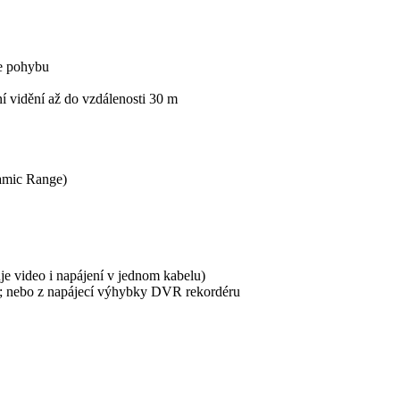
ce pohybu
í vidění až do vzdálenosti 30 m
amic Range)
je video i napájení v jednom kabelu)
C; nebo z napájecí výhybky DVR rekordéru