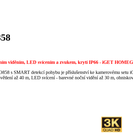
58
čním viděním, LED svícením a zvukem, krytí IP66 - iGET H
8 s SMART detekcí pohybu je příslušenství ke kamerovému se
isvětlení až 40 m, LED svícení - barevné noční vidění až 30 m, ohnisk