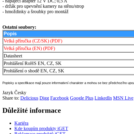
- napájecí adaptér 12 V DC; 0,5 A
- držák pro upevnění kamery na stěnu/strop
- hmoždinky a šroubky pro montáž
Ostatní soubory:
Popis
Velká příručka (CZ/SK) (PDF)
Velká příručka (EN) (PDF)
Datasheet
Prohlášení RoHS EN, CZ, SK
Prohlášení o shodě EN, CZ, SK
Popisky a specifikace mají pouze informativní charakter a mohou se bez předchozího upo
Jazyk
Česky
Share to:
Delicious
Digg
Facebook
Google Plus
LinkedIn
MSN Live
Důležité informace
Kariéra
Kde koupím produkty iGET
Reklamace produktů iGET