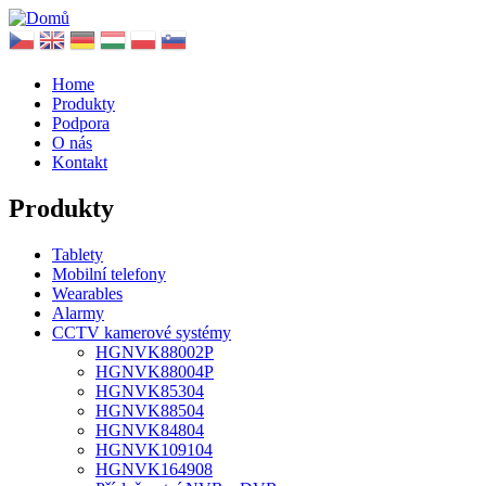
Home
Produkty
Podpora
O nás
Kontakt
Produkty
Tablety
Mobilní telefony
Wearables
Alarmy
CCTV kamerové systémy
HGNVK88002P
HGNVK88004P
HGNVK85304
HGNVK88504
HGNVK84804
HGNVK109104
HGNVK164908