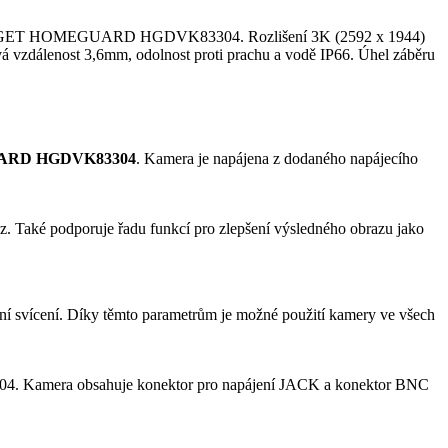
tu iGET HOMEGUARD HGDVK83304. Rozlišení 3K (2592 x 1944)
ová vzdálenost 3,6mm, odolnost proti prachu a vodě IP66. Úhel záběru
ARD HGDVK83304
. Kamera je napájena z dodaného napájecího
z. Také podporuje řadu funkcí pro zlepšení výsledného obrazu jako
í svícení. Díky těmto parametrům je možné použití kamery ve všech
4. Kamera obsahuje konektor pro napájení JACK a konektor BNC