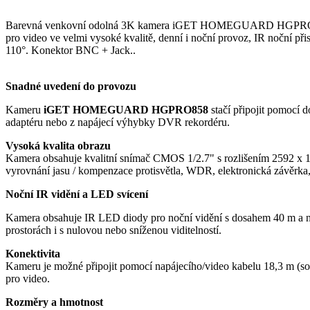
Barevná venkovní odolná 3K kamera iGET HOMEGUARD HGPRO85
pro video ve velmi vysoké kvalitě, denní i noční provoz, IR noční př
110°. Konektor BNC + Jack..
Snadné uvedení do provozu
Kameru
iGET HOMEGUARD HGPRO858
stačí připojit pomocí
adaptéru nebo z napájecí výhybky DVR rekordéru.
Vysoká kvalita obrazu
Kamera obsahuje kvalitní snímač CMOS 1/2.7" s rozlišením 2592 x 194
vyrovnání jasu / kompenzace protisvětla, WDR, elektronická závěrka,
Noční IR vidění a LED svícení
Kamera obsahuje IR LED diody pro noční vidění s dosahem 40 m a na
prostorách i s nulovou nebo sníženou viditelností.
Konektivita
Kameru je možné připojit pomocí napájecího/video kabelu 18,3
pro video.
Rozměry a hmotnost