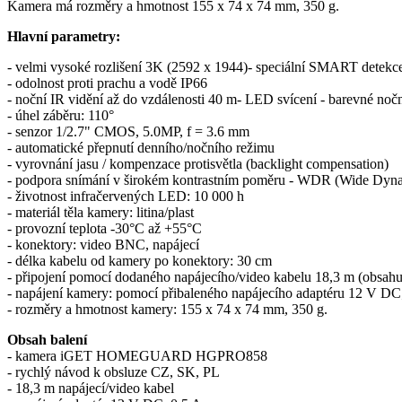
Kamera má rozměry a hmotnost 155 x 74 x 74 mm, 350 g.
Hlavní parametry:
- velmi vysoké rozlišení 3K (2592 x 1944)- speciální SMART detek
- odolnost proti prachu a vodě IP66
- noční IR vidění až do vzdálenosti 40 m- LED svícení - barevné nočn
- úhel záběru: 110°
- senzor 1/2.7" CMOS, 5.0MP, f = 3.6 mm
- automatické přepnutí denního/nočního režimu
- vyrovnání jasu / kompenzace protisvětla (backlight compensation)
- podpora snímání v širokém kontrastním poměru - WDR (Wide Dyn
- životnost infračervených LED: 10 000 h
- materiál těla kamery: litina/plast
- provozní teplota -30°C až +55°C
- konektory: video BNC, napájecí
- délka kabelu od kamery po konektory: 30 cm
- připojení pomocí dodaného napájecího/video kabelu 18,3 m (obsahu
- napájení kamery: pomocí přibaleného napájecího adaptéru 12 V D
- rozměry a hmotnost kamery: 155 x 74 x 74 mm, 350 g.
Obsah balení
- kamera iGET HOMEGUARD HGPRO858
- rychlý návod k obsluze CZ, SK, PL
- 18,3 m napájecí/video kabel