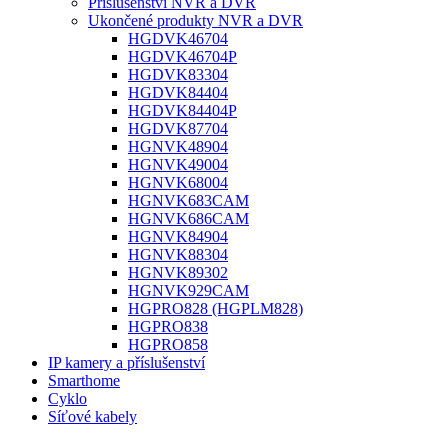
Příslušenství NVR a DVR
Ukončené produkty NVR a DVR
HGDVK46704
HGDVK46704P
HGDVK83304
HGDVK84404
HGDVK84404P
HGDVK87704
HGNVK48904
HGNVK49004
HGNVK68004
HGNVK683CAM
HGNVK686CAM
HGNVK84904
HGNVK88304
HGNVK89302
HGNVK929CAM
HGPRO828 (HGPLM828)
HGPRO838
HGPRO858
IP kamery a příslušenství
Smarthome
Cyklo
Síťové kabely