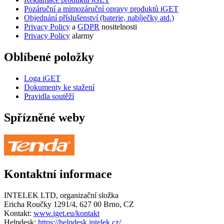
Pozáruční a mimozáruční opravy produktů iGET
Objednání příslušenství (baterie, nabíječky atd.)
Privacy Policy
a
GDPR
nositelnosti
Privacy Policy
alarmy
Oblíbené položky
Loga iGET
Dokumenty ke stažení
Pravidla soutěží
Spřízněné weby
Kontaktní informace
INTELEK LTD, organizační složka
Ericha Roučky 1291/4, 627 00 Brno, CZ
Kontakt:
www.iget.eu/kontakt
Helpdesk:
https://helpdesk.intelek.cz/