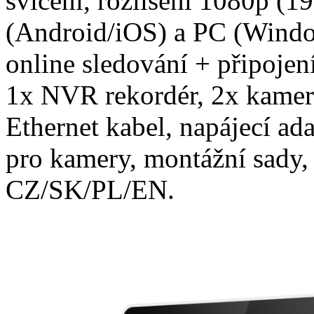
svícení, rozlišení 1080p (1
(Android/iOS) a PC (Wind
online sledování + připoje
1x NVR rekordér, 2x kamer
Ethernet kabel, napájecí ad
pro kamery, montážní sady,
CZ/SK/PL/EN.