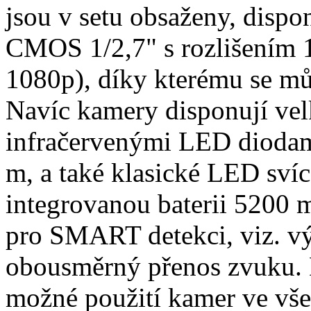
jsou v setu obsaženy, disp
CMOS 1/2,7" s rozlišením 
1080p), díky kterému se můž
Navíc kamery disponují ve
infračervenými LED diodam
m, a také klasické LED sví
integrovanou baterii 5200 
pro SMART detekci, viz. v
obousměrný přenos zvuku. 
možné použití kamer ve vše