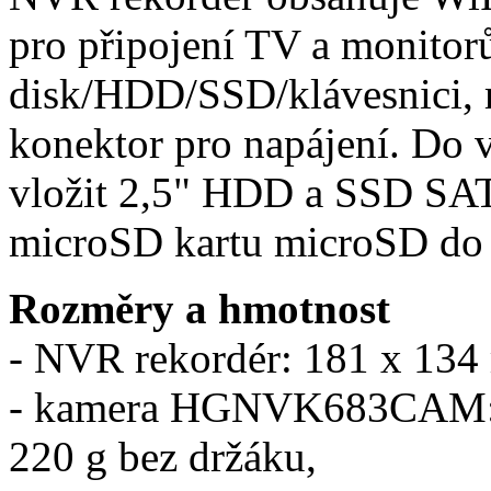
pro připojení TV a monitor
disk/HDD/SSD/klávesnici, m
konektor pro napájení. Do v
vložit 2,5" HDD a SSD SAT
microSD kartu microSD do
Rozměry a hmotnost
- NVR rekordér: 181 x 134 
- kamera HGNVK683CAM: 8
220 g bez držáku,