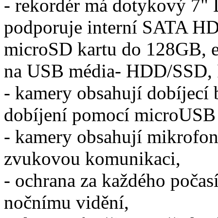
- rekordér má dotykový 7" L
podporuje interní SATA H
microSD kartu do 128GB, e
na USB média- HDD/SSD, F
- kamery obsahují dobíjecí
dobíjení pomocí microUSB 
- kamery obsahují mikrofon
zvukovou komunikaci,
- ochrana za každého počasí
nočnímu vidění,