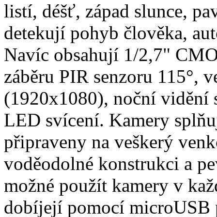
listí, déšť, západ slunce, 
detekují pohyb člověka, aut
Navíc obsahují 1/2,7" CMO
záběru PIR senzoru 115°, v
(1920x1080), noční vidění 
LED svícení. Kamery splňuj
připraveny na veškerý venk
voděodolné konstrukci a pe
možné použít kamery v kaž
dobíjejí pomocí microUSB 