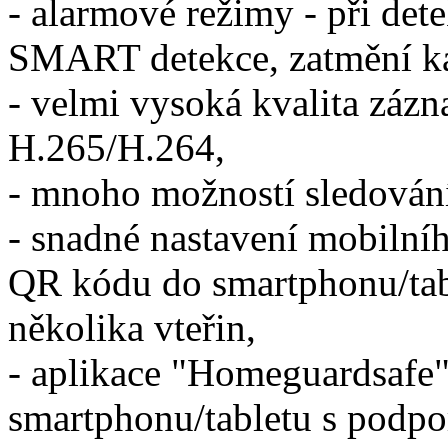
- alarmové režimy - při de
SMART detekce, zatmění kam
- velmi vysoká kvalita zá
H.265/H.264,
- mnoho možností sledován
- snadné nastavení mobilní
QR kódu do smartphonu/tab
několika vteřin,
- aplikace "Homeguardsafe"
smartphonu/tabletu s podpo