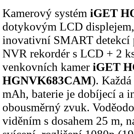
Kamerový systém
iGET 
dotykovým LCD displejem,
inovativní SMART detekcí
NVR rekordér s LCD + 2 k
venkovních kamer
iGET 
HGNVK683CAM
). Každá
mAh, baterie je dobíjecí a 
obousměrný zvuk. Voděodo
viděním s dosahem 25 m, na