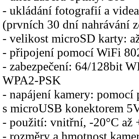
- ukládání fotografií a vid
(prvních 30 dní nahrávání 
- velikost microSD karty: 
- připojení pomocí WiFi 80
- zabezpečení: 64/128bi
WPA2-PSK
- napájení kamery: pomocí 
s microUSB konektorem 5
- použití: vnitřní, -20°C až
- rozměry a hmotnost kamer