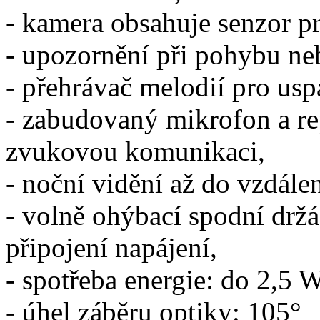
- kamera obsahuje senzor pr
- upozornění při pohybu ne
- přehrávač melodií pro usp
- zabudovaný mikrofon a r
zvukovou komunikaci,
- noční vidění až do vzdále
- volně ohýbací spodní držá
připojení napájení,
- spotřeba energie: do 2,5 
- úhel záběru optiky: 105°