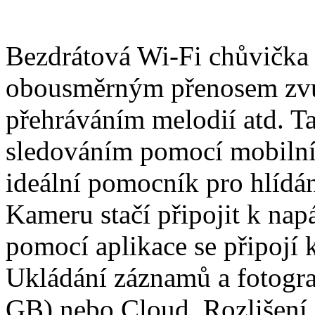
Bezdrátová Wi-Fi chůvička
obousměrným přenosem zvuk
přehráváním melodií atd. Ta
sledováním pomocí mobilníh
ideální pomocník pro hlídán
Kameru stačí připojit k napá
pomocí aplikace se připojí k
Ukládání záznamů a fotograf
GB) nebo Cloud. Rozlišení