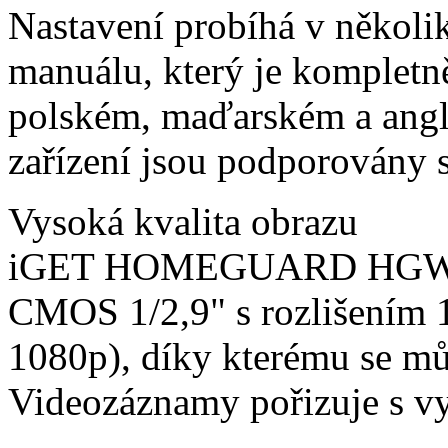
Nastavení probíhá v několi
manuálu, který je kompletn
polském, maďarském a angl
zařízení jsou podporovány 
Vysoká kvalita obrazu
iGET HOMEGUARD HGWIP81
CMOS 1/2,9" s rozlišením 
1080p), díky kterému se můž
Videozáznamy pořizuje s v