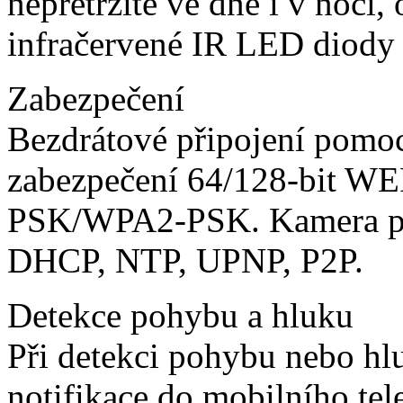
nepřetržitě ve dne i v noci,
infračervené IR LED diody
Zabezpečení
Bezdrátové připojení pomoc
zabezpečení 64/128-bit 
PSK/WPA2-PSK. Kamera po
DHCP, NTP, UPNP, P2P.
Detekce pohybu a hluku
Při detekci pohybu nebo h
notifikace do mobilního te