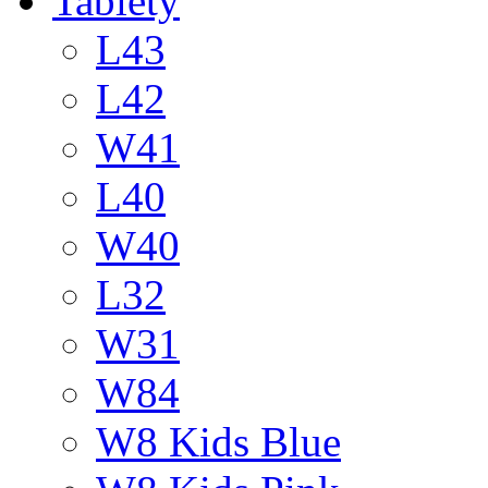
Tablety
L43
L42
W41
L40
W40
L32
W31
W84
W8 Kids Blue