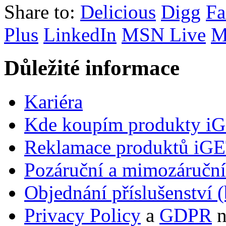
Share to:
Delicious
Digg
Fa
Plus
LinkedIn
MSN Live
M
Důležité informace
Kariéra
Kde koupím produkty i
Reklamace produktů iG
Pozáruční a mimozáručn
Objednání příslušenství (
Privacy Policy
a
GDPR
n